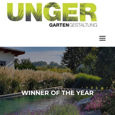
GA
UN
WINNER OF THE YEAR