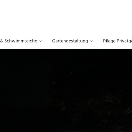
GARTENGESTALTUNG
UNGER
 & Schwimmteiche
Gartengestaltung
Pflege Privatg