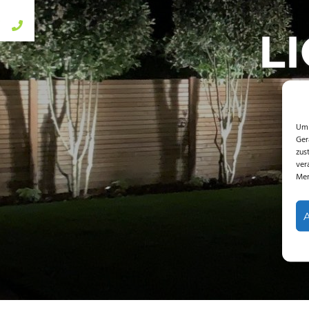
L
Um 
Ger
zus
ver
Mer