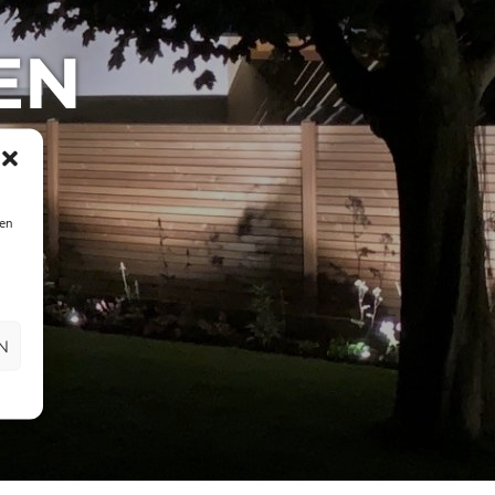
EN
ien
N